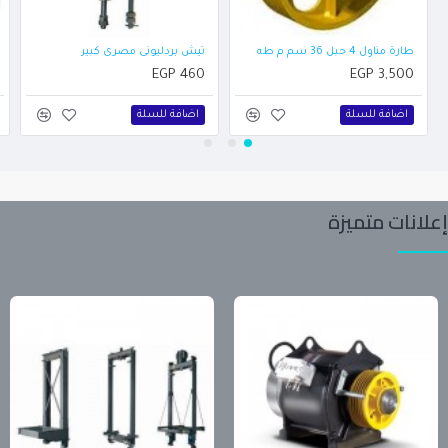
طارة مناول 4 حبل 36 سم م طه
تيش بردليونى مصرى كبير
EGP 460
EGP 3,500
اضافة للسلة
اضافة للسلة
إعلانات متميزة
تابع آخر المنتجات والعروض من المعلنين على موقعنا