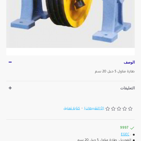
الوصف
طارة مناول 5 حبل 20 سم
التعليقات
(0 التقييمات)
-
كتابة تعليق
9997
EGEC
:
الموديل:
طارة مناول 5 حبل 20 سم