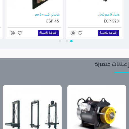
دليل 9 مم تركي
كابولي كبير - 5 مم
EGP 45
EGP 590
اضافة للسلة
اضافة للسلة
إعلانات متميزة
تابع آخر المنتجات والعروض من المعلنين على موقعنا