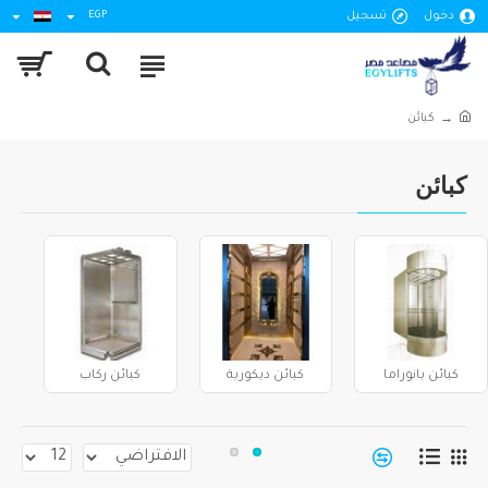
دخول
تسجيل
EGP
كبائن
كبائن
كبائن بانوراما
كبائن ديكورية
كبائن ركاب