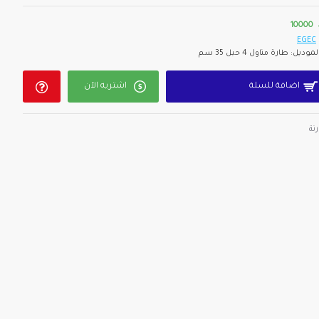
10000
EGEC
لموديل:
طارة مناول 4 حبل 35 سم
اضافة للسلة
اشتريه الآن
نة