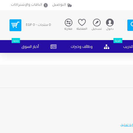
التوصيل
الباقات والإشتراكات
0 منتجات - EGP 0
دخول
تسجيل
المفضلة
مقارنة
قريبا
جديد
لتدريب
وظائف وخبرات
أخبار السوق
بة تعليق