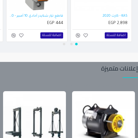
KAS - كارت 2020
قاطع تيار شنايدر أحادي 10 أمبير - 230 فولت-12480
EGP 444
EGP 2,898
اضافة للسلة
اضافة للسلة
إعلانات متميزة
تابع آخر المنتجات والعروض من المعلنين على موقعنا