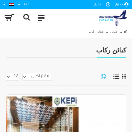
دخول
تسجيل
EGP
كبائن
كبائن ركاب
كبائن ركاب