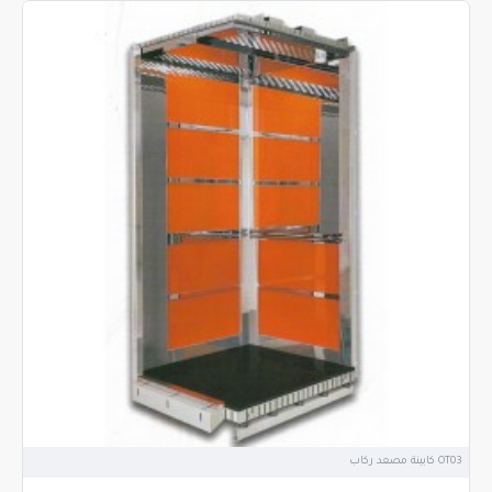
OT03 كابينة مصعد ركاب