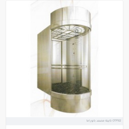
OTP102 كابينة مصعد بانوراما