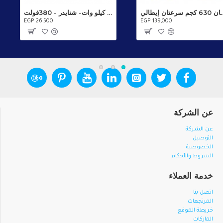
ن 630 كجم سرعتان إيطالي
انفرتر 3 كيلو وات- شنايدر - 380فولت - ATV320U30N4C
EGP 26,500
EGP 139,000
عن الشركة
عن الشركة
التوصيل
الخصوصية
الشروط والأحكام
خدمة العملاء
اتصل بنا
المرتجعات
خريطة الموقع
الماركات