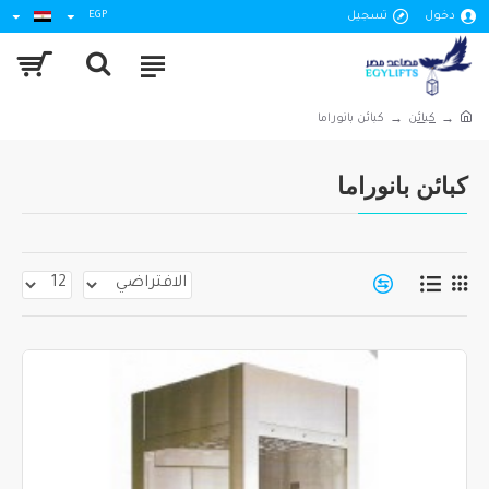
دخول
تسجيل
EGP
كبائن
كبائن بانوراما
كبائن بانوراما