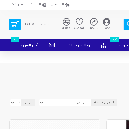
التوصيل
الباقات والإشتراكات
0 منتجات - EGP 0
دخول
تسجيل
المفضلة
مقارنة
قريبا
جديد
لتدريب
وظائف وخبرات
أخبار السوق
الفرز بواسطة:
عرض: