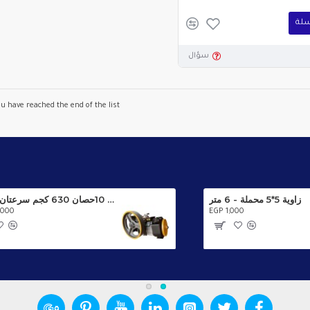
سلة
سؤال
u have reached the end of the list.
زاوية 5*5 محملة - 6 متر
ماكينة مصعد سيكور 10حصان 630 كجم سرعتان إيطالي
,000
EGP 1,000