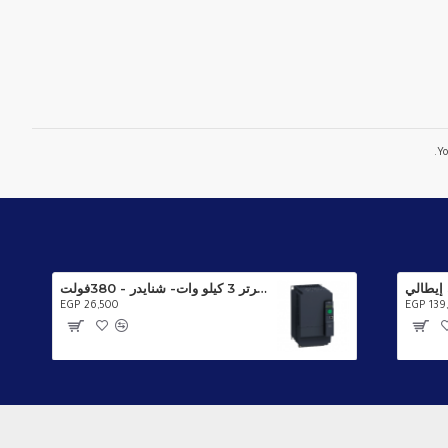
Yo
انفرتر 3 كيلو وات- شنايدر - 380فولت - ATV320U30N4C
EGP 26,500
EGP 139