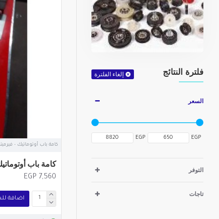
فلترة النتائج
إلغاء الفلترة
السعر
EGP
EGP
كامة باب أوتوماتيك - فيرميت
كامة باب أوتوماتيك
التوفر
EGP 7,560
تاجات
اضافة لل