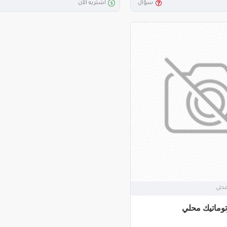
سؤال
اشتريه الآن
محلي
وماتيك محلي