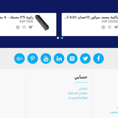
ماكينة مصعد سيكور 10حصان 630 كجم سرعتان إيطالي
زاوية 5*5 محملة - 6 متر
EGP 1,000
EGP 139,00
حسابي
حسابي
طلباتي السابقة
القائمة البريدية
 مصعد