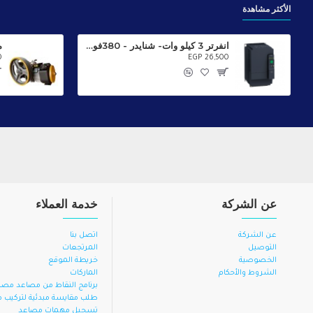
الأكثر مشاهدة
انفرتر 3 كيلو وات- شنايدر - 380فولت - ATV320U30N4C
0
EGP 26,500
عن الشركة
خدمة العملاء
عن الشركة
اتصل بنا
التوصيل
المرتجعات
الخصوصية
خريطة الموقع
الشروط والأحكام
الماركات
برنامج النقاط من مصاعد مصر
طلب مقايسة مبدئية لتركيب
تسجيل مهمات مصاعد