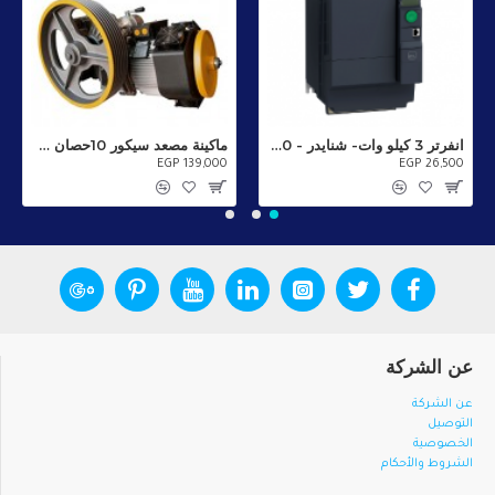
انفرتر 3 كيلو وات- شنايدر - 380فولت - ATV320U30N4C
ماكينة مصعد سيكور 10حصان 630 كجم سرعتان إيطالي
EGP 139,000
EGP 26,500
عن الشركة
عن الشركة
التوصيل
الخصوصية
الشروط والأحكام