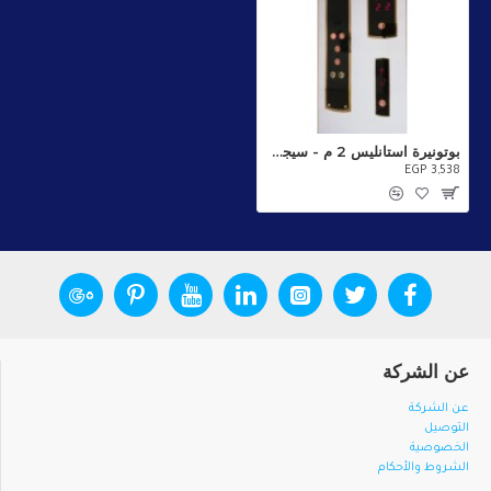
بوتونيرة استانليس 2 م - سيجما للأنظمة SGK_10
EGP 3,538
عن الشركة
عن الشركة
التوصيل
الخصوصية
الشروط والأحكام