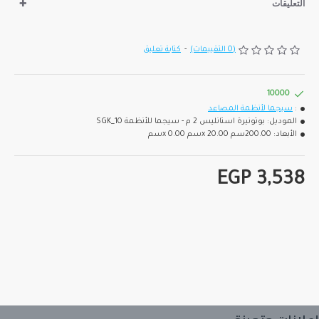
التعليقات
(0 التقييمات)
-
كتابة تعليق
10000
:
سيجما لأنظمة المصاعد
الموديل:
بوتونيرة استانليس 2 م - سيجما للأنظمة SGK_10
الأبعاد:
200.00سم x 20.00سم x 0.00سم
EGP 3,538