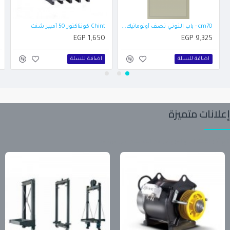
cm70 - باب الـتـونــي نـصـف أوتوماتيك...
Chint كونتاكتور 50 أمبير شنت
EGP 1,650
EGP 9,325
اضافة للسلة
اضافة للسلة
إعلانات متميزة
تابع آخر المنتجات والعروض من المعلنين على موقعنا