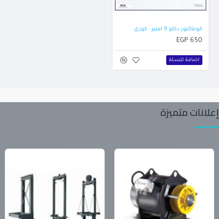
كونتاكتور داكو 9 امبير - كوري
EGP 650
اضافة للسلة
إعلانات متميزة
تابع آخر المنتجات والعروض من المعلنين على موقعنا